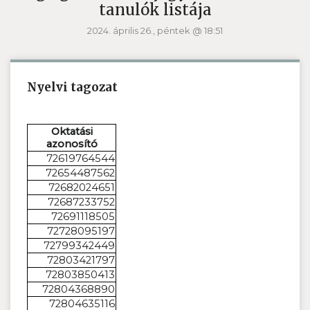
tanulók listája
2024. április 26., péntek @ 18:51
Nyelvi tagozat
Oktatási
azonosító
72619764544
72654487562
72682024651
72687233752
72691118505
72728095197
72799342449
72803421797
72803850413
72804368890
72804635116