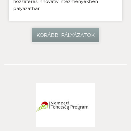
hozzáférés innovatív intézményekben
pályázatban.
KORÁBBI PÁLYÁZATOK