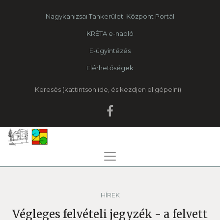
Nagykanizsai Tankerületi Központ Portál
KRÉTA e-napló
E-ügyintézés
Elérhetőségek
Keresés
HÍREK
Végleges felvételi jegyzék - a felvett