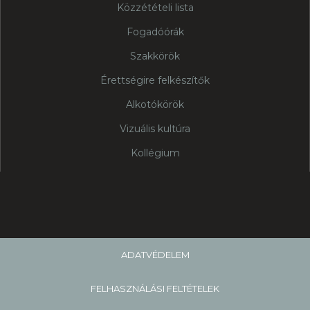
Közzétételi lista
Fogadóórák
Szakkörök
Érettségire felkészítők
Alkotókörök
Vizuális kultúra
Kollégium
ADATVÉDELEM
FELHASZNÁLÁSI FELTÉTELEK