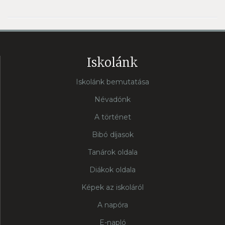
Iskolánk
Iskolánk bemutatása
Névadónk
A történet
Bibó díjasok
Tanárok oldala
Diákok oldala
Képek az iskoláról
A napóra
E-napló